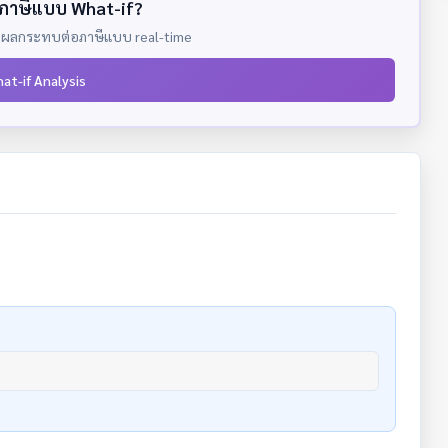
ภาษีแบบ What-if?
ละดูผลกระทบต่อภาษีแบบ real-time
hat-if Analysis